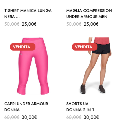
T-SHIRT MANICA LUNGA
MAGLIA COMPRESSION
NERA
UNDER ARMOUR MEN
UA
50,00
€
25,00
€
50,00
€
25,00
€
VENDITA !
VENDITA !
CAPRI UNDER ARMOUR
SHORTS UA
DONNA
DONNA 2 IN 1
60,00
€
30,00
€
60,00
€
30,00
€