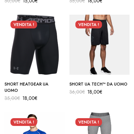
30,00
€
15,00
€
35,00
€
18,00
€
VENDITA !
VENDITA !
SHORT HEATGEAR UA
SHORT UA TECH™ DA UOMO
UOMO
36,00
€
18,00
€
35,00
€
18,00
€
VENDITA !
VENDITA !