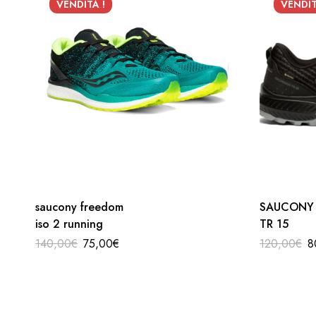
VENDITA !
VENDIT
saucony freedom
SAUCONY
iso 2 running
TR 15
140,00
€
75,00
€
120,00
€
8