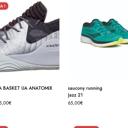
A !
A BASKET UA ANATOMIX
saucony running
Jazz 21
5,00
€
65,00
€