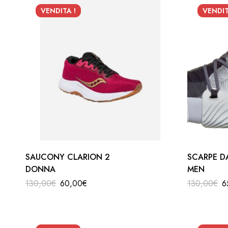
VENDITA !
VENDIT
SAUCONY CLARION 2
SCARPE D
DONNA
MEN
130,00
€
60,00
€
130,00
€
6