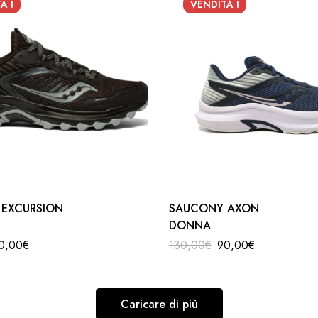
A !
VENDITA !
 EXCURSION
SAUCONY AXON
DONNA
0,00
€
130,00
€
90,00
€
Caricare di più