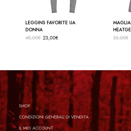
LEGGINS FAVORITE UA
MAGLIA
DONNA
HEATG
UA DO
45,00
€
23,00
€
35,00
€
abbigliamento
SHOP
CONDIZIONI GENERALI DI VENDITA
IL MIO ACCOUNT