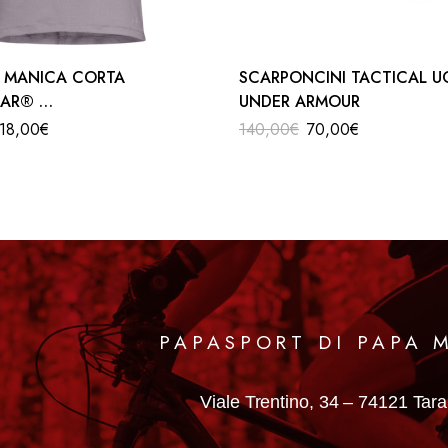
 MANICA CORTA
SCARPONCINI TACTICAL 
EAR®
UNDER ARMOUR
NNA
18,00
€
140,00
€
70,00
€
PAPASPORT DI PAPA 
Viale Trentino, 34 –
74121 Tar