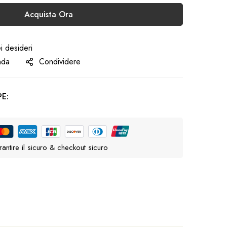
Acquista Ora
ei desideri
nda
Condividere
E:
antire il sicuro & checkout sicuro