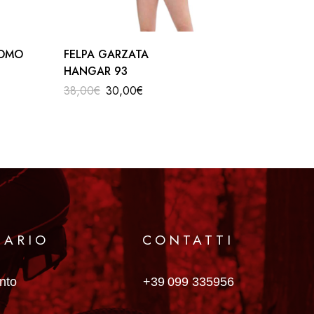
UOMO
FELPA GARZATA
T-SHIR
HANGAR 93
UA
38,00
€
30,00
€
50,00
€
MARIO
CONTATTI
anto
+39 099 335956