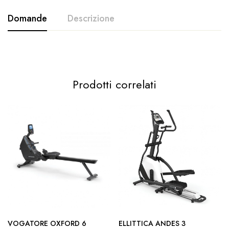
Domande
Descrizione
Prodotti correlati
PAROS
Telaio
in acciaio
manubri ergonomici
Il volano bilanciato da 7
kg
VOGATORE OXFORD 6
ELLITTICA ANDES 3