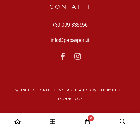
you to support a maximum load of 150 kg. This bar is ideal
CONTATTI
for intensive use.
+39 099 335956
info@papasport.it
WEBSITE DESIGNED, SEO-PTIMIZED AND POWERED BY DIESSE
TECHNOLOGY
0