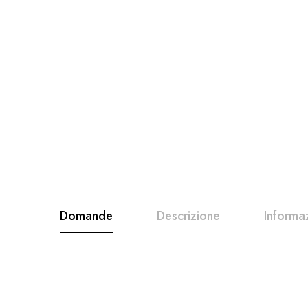
Domande
Descrizione
Informa
COLORE TELAIO
ANTRACITE, BRONZO