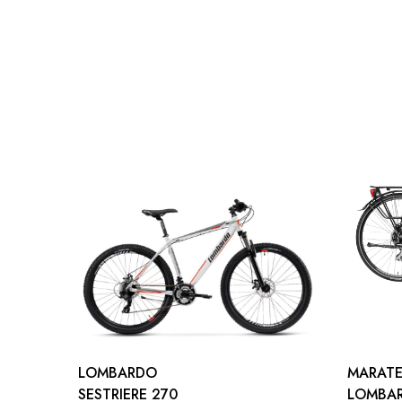
SPECIFICHE TECNICHE
FRAME
City 28″ Monotube Alloy 6061 135mm QR
Integrated battery
SEAT POST
SIGNUM Alloy Black 30,9x350mm
STEM
PROMAX Alloy adjustable 85mm
SHIFT LEVER
SHIMANO SL-M310 7speed
CASSETTE
SHIMANO TZ21 14X28 7speed
TYRES
CST 700X45 C1421
LOMBARDO
MARAT
REAR CARRIER
SESTRIERE 270
LOMBA
Alloy Rear Carrier