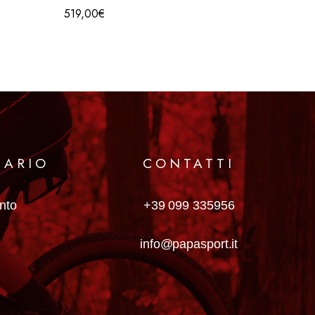
519,00
€
309,00
MARIO
CONTATTI
anto
+39 099 335956
info@papasport.it