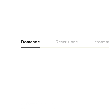
Domande
Descrizione
Informa
COLORE
BLOODY SKULL, MILITARY, USA FLAG
Dimensioni
86,5x22x13 cm
Materiale tavola