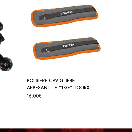
POLSIERE CAVIGLIERE
FASCIA
APPESANTITE “1KG” TOORX
TOORX
16,00
€
5,00
€