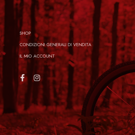
Grafiche disponibili
Bloody skull, Military, Usa flag
Istruzioni
SHOP
multilingua (IT/EN/FR) incluse
CONDIZIONI GENERALI DI VENDITA
Peso massimo utilizzatore consigliato
IL MIO ACCOUNT
60 kg