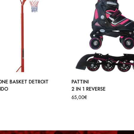
o a iniezione
ONE BASKET DETROIT
PATTINI
NDO
2 IN 1 REVERSE
65,00
€
lità ø 76 mm – con luci di sicurezza