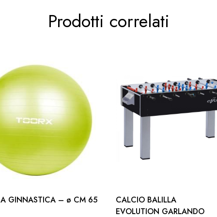
Prodotti correlati
materiali morbidi ma allo stesso tempo resistenti
anelli tra le dita per un’estrazione più age
DA GINNASTICA – ø CM 65
CALCIO BALILLA
EVOLUTION GARLANDO