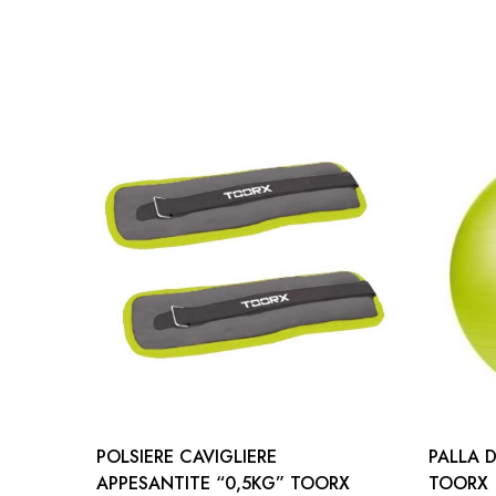
comfort
allenamento confortevole e piacevole
POLSIERE CAVIGLIERE
PALLA 
APPESANTITE “0,5KG” TOORX
TOORX