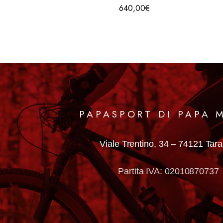
640,00
€
are made according to the quality standards of the Toorx brand. It
ting activities. They are useful for any type of training and are ma
comfortable and pleasant workout. Toorx gloves have finger rings fo
PAPASPORT DI PAPA 
Viale Trentino, 34 –
74121 Tar
Partita IVA: 02010870737