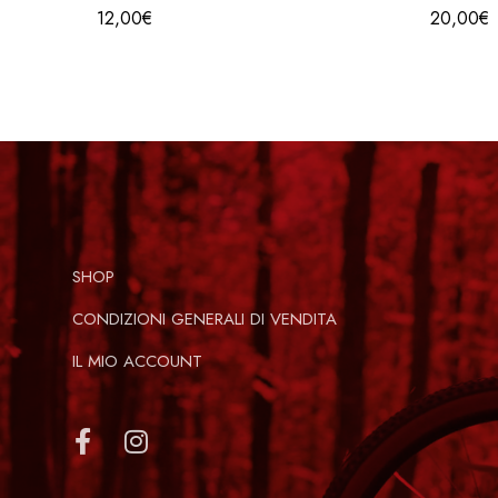
12,00
€
20,00
€
The Toorx Leather, Spandex and Suede leather gloves 
comfort, protection and a more secure grip during spor
and above all of excellent quality so as to ensure a 
SHOP
CONDIZIONI GENERALI DI VENDITA
IL MIO ACCOUNT