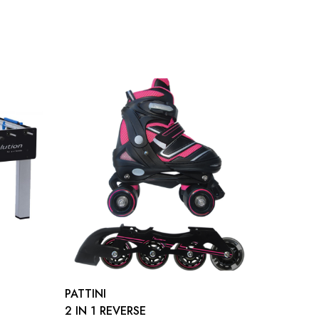
vole
PATTINI
POLSIE
2 IN 1 REVERSE
APPESA