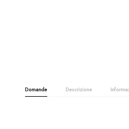
Domande
Descrizione
Informa
MISURA
L, M, S, XL
I guanti Pelle Scamosciata e microrete
Toorx