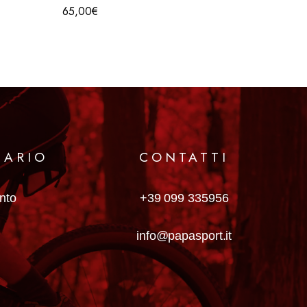
65,00
€
16,00
€
 is no coincidence that these training gloves offer
de with soft materials but at the same time resistant
r easier extraction.
MARIO
CONTATTI
anto
+39 099 335956
info@papasport.it