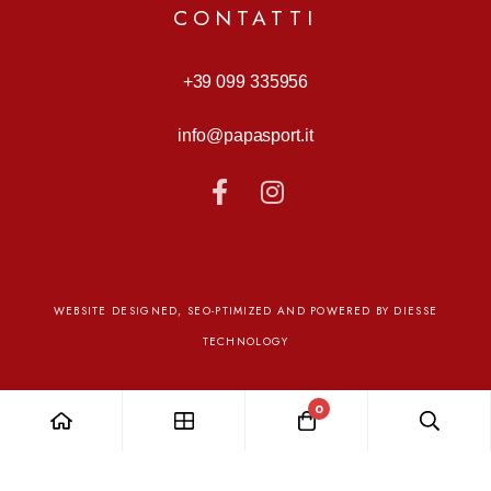
CONTATTI
9.Ampie protezioni per impedire ai piedi di toccare
i raggi delle ruote.
+39 099 335956
info@papasport.it
WEBSITE DESIGNED, SEO-PTIMIZED AND POWERED BY DIESSE
TECHNOLOGY
0