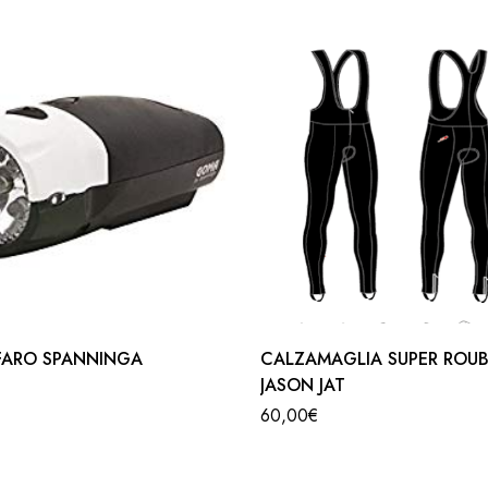
amo
,
fari da bicicletta con o senza batteria
ed anche le
luci 
uantità
, ampiezza e profondità
di luce generata
dalla luce/faro
sport
FARO SPANNINGA
CALZAMAGLIA SUPER ROU
JASON JAT
60,00
€