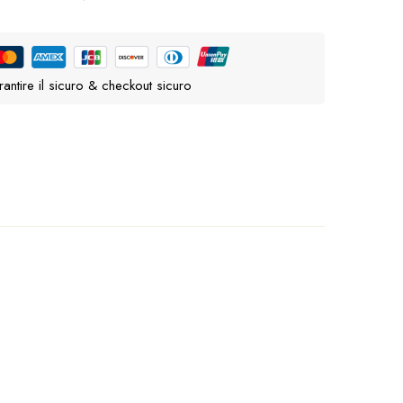
antire il sicuro & checkout sicuro
sistemate
sulla forcella
,
sul manubrio
ma