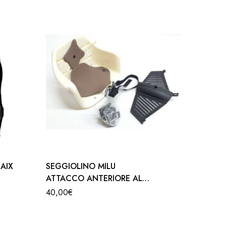
ad induzione
 stesso.
BAIX
SEGGIOLINO MILU
CASCO
ATTACCO ANTERIORE AL
TEDDY
MANUBRIO
40,00
€
23,00
€