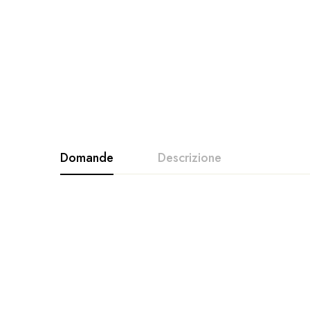
Domande
Descrizione
due funzio
Alla posizione dove sono allocate o montate:
luci