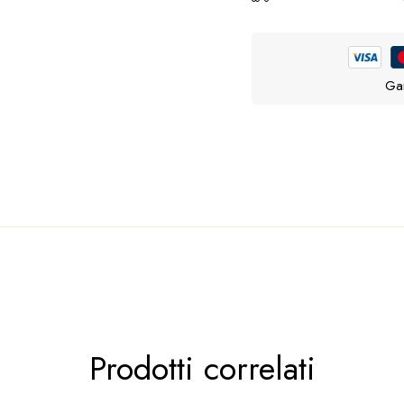
Gar
ni
quello di farsi vedere
vedere
Prodotti correlati
 da bici anteriori
o
posteriori
che a loro volta possono essere 