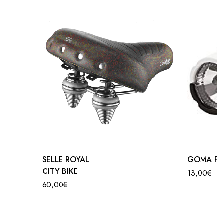
anche
sotto la sella
ma anche
sulle ruote
In base alla modalità di alimentazione:
luci a din
In base ai
lumen prodotti
, ovvero in base alla
q
papa
SELLE ROYAL
GOMA 
CITY BIKE
13,00
€
60,00
€