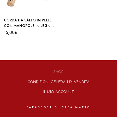
CORDA DA SALTO IN PELLE
CON MANOPOLE IN LEGNO
TOORX
15,00
€
SHOP
CONDIZIONI GENERALI DI VENDITA
IL MIO ACCOUNT
PAPASPORT DI PAPA MARIO