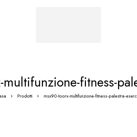
multifunzione-fitness-pale
asa
Prodotti
msx90-toorx-multifunzione-fitness-palestra-eserc