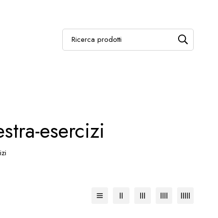
stra-esercizi
izi